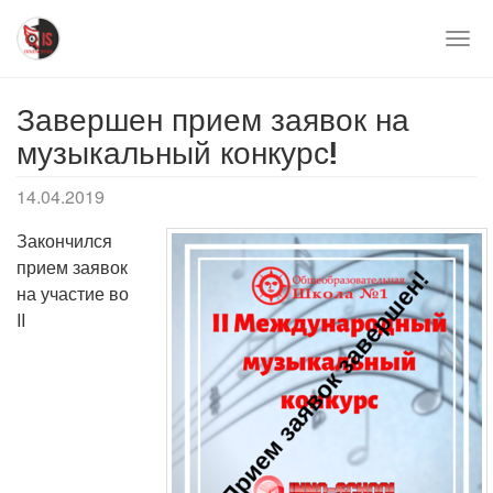
Перейти
к
Togg
основному
navi
содержимому
Завершен прием заявок на
музыкальный конкурс!
14.04.2019
Закончился
прием заявок
на участие во
II