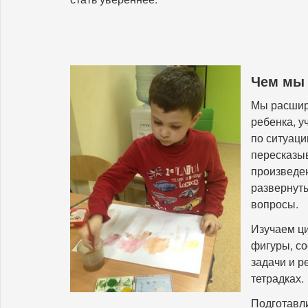
Чем мы 
Мы расшир
ребенка, у
по ситуаци
пересказыв
произведен
развернут
вопросы.
Изучаем ц
фигуры, с
задачи и р
тетрадках.
Подготавли