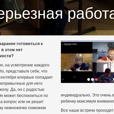
ерьезная работа.
вуковым разбор
заранее готовиться к
 в этом нет
мости?
но, на усмотрение каждого
Но, представьте себе, что
сентября впервые попадает
непривычные для него
колу. Да, он с радостью
индивидуально. Это очень в
 Он может беспокоиться по
ребенку максимум внимани
на вопрос или не решит
ему немножечко поможем
Все наши встречи проходят