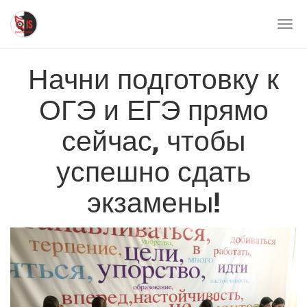
Перейти
к
Togg
основному
navi
содержимому
Начни подготовку к
ОГЭ и ЕГЭ прямо
сейчас, чтобы
успешно сдать
экзамены!