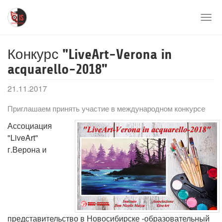
Перейти
к
Togg
основному
navi
содержимому
Конкурс "LiveArt-Verona in
acquarello-2018"
21.11.2017
Приглашаем принять участие в международном конкурсе
Ассоциация
"LiveArt"
г.Верона и
представительство в Новосибирске -образовательный