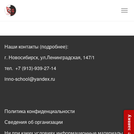
Перейти
к
Togg
основному
navi
содержимому
Наши контакты
(подробнее)
:
г. Новосибирск, ул.Ленинградская, 147/1
тел. +7 (913)-939-27-14
inno-school@yandex.ru
Политика конфиденциальности
Сведения об организации
Ни при каких условиях информационные материалы и